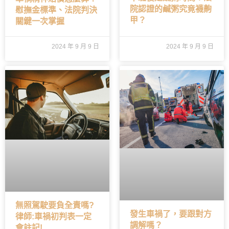
院認證的鹹粥究竟襪齁
慰撫金標準、法院判決
甲？
關鍵一次掌握
2024 年 9 月 9 日
2024 年 9 月 9 日
無照駕駛要負全責嗎?
發生車禍了，要跟對方
律師:車禍初判表一定
調解嗎？
會註記!