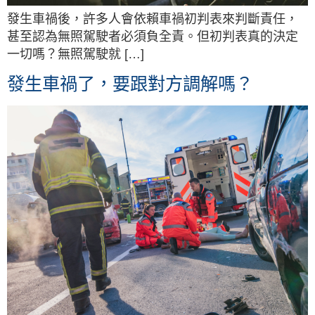
發生車禍後，許多人會依賴車禍初判表來判斷責任，
甚至認為無照駕駛者必須負全責。但初判表真的決定
一切嗎？無照駕駛就 […]
發生車禍了，要跟對方調解嗎？