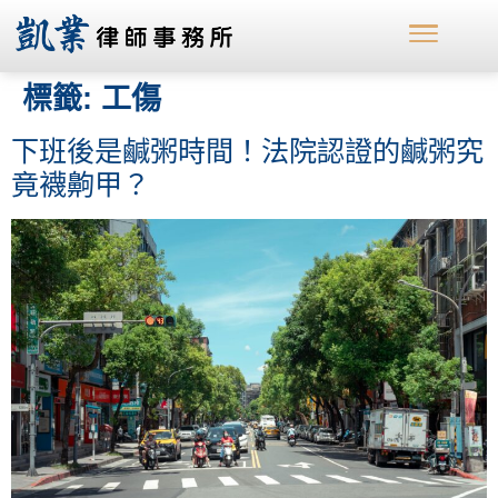
標籤:
工傷
下班後是鹹粥時間！法院認證的鹹粥究
竟襪齁甲？